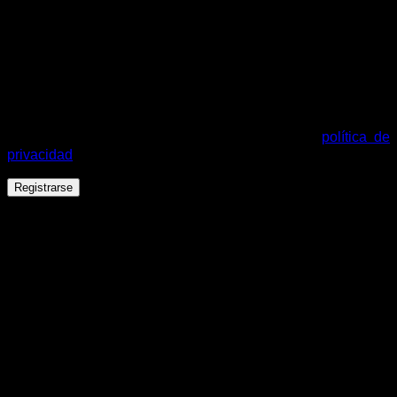
Se enviará un enlace a tu dirección de correo electrónico
para establecer una nueva contraseña.
Tus datos personales se utilizarán para procesar tu pedido,
mejorar tu experiencia en esta web, gestionar el acceso a tu
cuenta y otros propósitos descritos en nuestra
política de
privacidad
.
Registrarse
Español