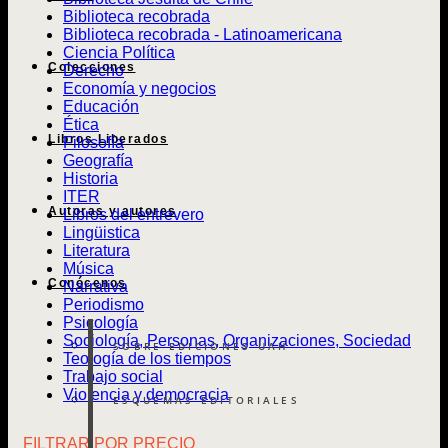
Biblioteca recobrada
Biblioteca recobrada - Latinoamericana
Ciencia Política
Colecciones
Derecho
Economía y negocios
Educación
Ética
Libros Liberados
Filosofía
Geografía
Historia
ITER
Autoras y autores
Libros del entrevero
Lingüistica
Literatura
Música
Conócenos
Narrativa
Periodismo
Psicología
Sociología, Personas, Organizaciones, Sociedad
SOBRE EDICIONES UAH
Teología de los tiempos
Trabajo social
Violencia y democracia
ESQUEMAS EDITORIALES
FILTRAR POR PRECIO