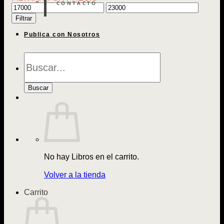
CONTACTO
Precio
Precio
mínimo
máximo
Filtrar
Publica con Nosotros
Búsqueda
de
Libros
Buscar
No hay Libros en el carrito.
Volver a la tienda
Carrito