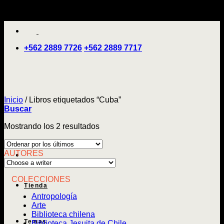
Saltar
'
al
contenido
+562 2889 7726
+562 2889 7717
Inicio
/
Libros etiquetados “Cuba”
Buscar
Ordenado
Mostrando los 2 resultados
por
los
AUTORES
últimos
COLECCIONES
Tienda
Antropología
Arte
Biblioteca chilena
Temas
Biblioteca Jesuita de Chile