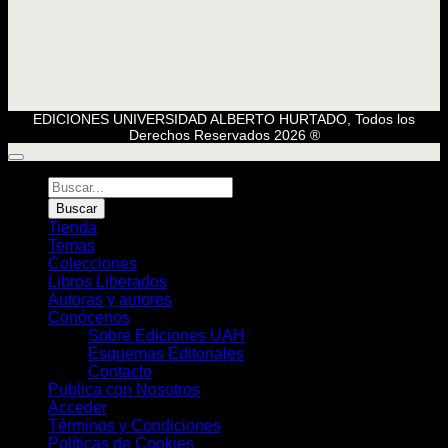
EDICIONES UNIVERSIDAD ALBERTO HURTADO, Todos los
Derechos Reservados 2026 ®
Búsqueda
de
Buscar
Libros
Tienda
Temas
Colecciones
Libros Liberados
Autoras y autores
Conócenos
Sobre Ediciones UAH
Esquemas Editoriales
Contacto
Publica con Nosotros
Acceder
Términos y Condiciones
Políticas de Cookies