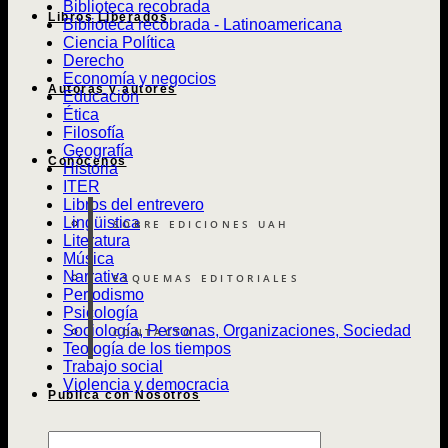
Biblioteca recobrada
Libros Liberados
Biblioteca recobrada - Latinoamericana
Ciencia Política
Derecho
Economía y negocios
Autoras y autores
Educación
Ética
Filosofía
Geografía
Conócenos
Historia
ITER
Libros del entrevero
Lingüistica
SOBRE EDICIONES UAH
Literatura
Música
Narrativa
ESQUEMAS EDITORIALES
Periodismo
Psicología
Sociología, Personas, Organizaciones, Sociedad
CONTACTO
Teología de los tiempos
Trabajo social
Violencia y democracia
Publica con Nosotros
Búsqueda