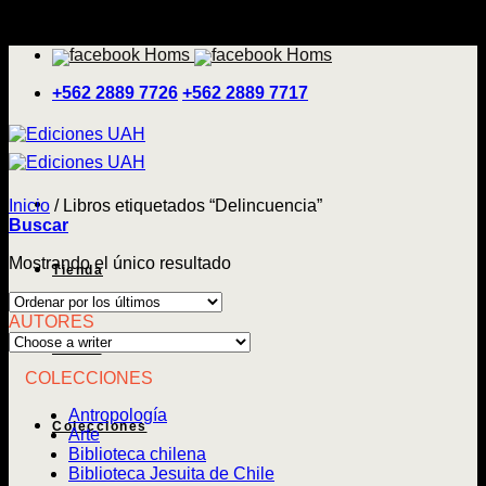
Saltar
'
al
contenido
+562 2889 7726
+562 2889 7717
Inicio
/
Libros etiquetados “Delincuencia”
Buscar
Mostrando el único resultado
Tienda
AUTORES
Temas
COLECCIONES
Antropología
Colecciones
Arte
Biblioteca chilena
Biblioteca Jesuita de Chile