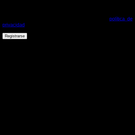
Tus datos personales se utilizarán para procesar tu pedido,
mejorar tu experiencia en esta web, gestionar el acceso a tu
cuenta y otros propósitos descritos en nuestra
política de
privacidad
.
Registrarse
Español