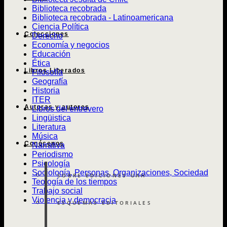
Biblioteca recobrada
Biblioteca recobrada - Latinoamericana
Ciencia Política
Colecciones
Derecho
Economía y negocios
Educación
Ética
Libros Liberados
Filosofía
Geografía
Historia
ITER
Autoras y autores
Libros del entrevero
Lingüistica
Literatura
Música
Conócenos
Narrativa
Periodismo
Psicología
Sociología, Personas, Organizaciones, Sociedad
SOBRE EDICIONES UAH
Teología de los tiempos
Trabajo social
Violencia y democracia
ESQUEMAS EDITORIALES