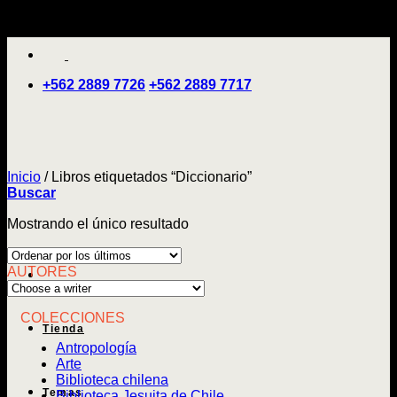
Saltar
'
al
contenido
+562 2889 7726
+562 2889 7717
Inicio
/
Libros etiquetados “Diccionario”
Buscar
Mostrando el único resultado
AUTORES
COLECCIONES
Tienda
Antropología
Arte
Biblioteca chilena
Temas
Biblioteca Jesuita de Chile