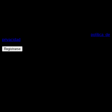
Se enviará un enlace a tu dirección de correo electrónico
para establecer una nueva contraseña.
Tus datos personales se utilizarán para procesar tu pedido,
mejorar tu experiencia en esta web, gestionar el acceso a tu
cuenta y otros propósitos descritos en nuestra
política de
privacidad
.
Registrarse
Español