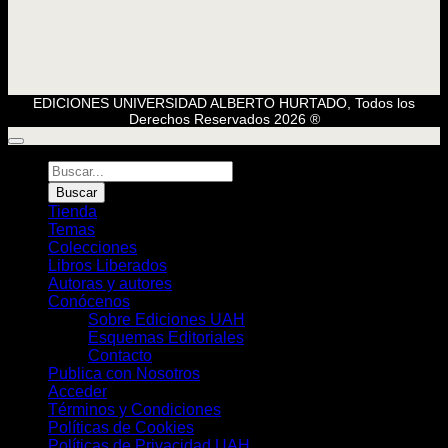
EDICIONES UNIVERSIDAD ALBERTO HURTADO, Todos los
Derechos Reservados 2026 ®
Búsqueda
de
Buscar
Libros
Tienda
Temas
Colecciones
Libros Liberados
Autoras y autores
Conócenos
Sobre Ediciones UAH
Esquemas Editoriales
Contacto
Publica con Nosotros
Acceder
Términos y Condiciones
Políticas de Cookies
Políticas de Privacidad UAH