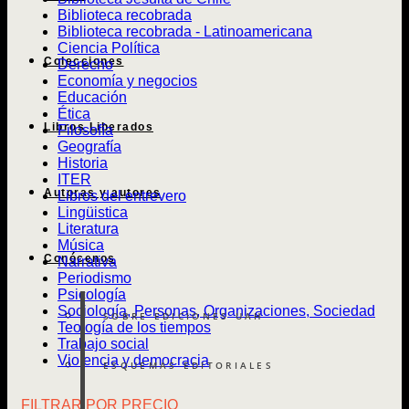
Biblioteca recobrada
Biblioteca recobrada - Latinoamericana
Ciencia Política
Colecciones
Derecho
Economía y negocios
Educación
Ética
Libros Liberados
Filosofía
Geografía
Historia
ITER
Autoras y autores
Libros del entrevero
Lingüistica
Literatura
Música
Conócenos
Narrativa
Periodismo
Psicología
Sociología, Personas, Organizaciones, Sociedad
SOBRE EDICIONES UAH
Teología de los tiempos
Trabajo social
Violencia y democracia
ESQUEMAS EDITORIALES
FILTRAR POR PRECIO