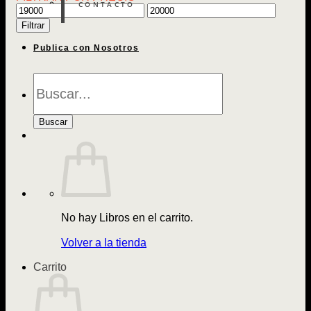
CONTACTO
Precio
Precio
mínimo
máximo
Filtrar
Publica con Nosotros
Búsqueda
de
Libros
Buscar
No hay Libros en el carrito.
Volver a la tienda
Carrito