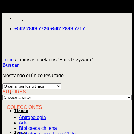
Saltar
'
al
contenido
+562 2889 7726
+562 2889 7717
Inicio
/
Libros etiquetados “Erick Przywara”
Buscar
Mostrando el único resultado
AUTORES
COLECCIONES
Tienda
Antropología
Arte
Biblioteca chilena
Temas
Biblioteca Jesuita de Chile