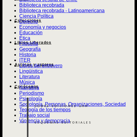
Biblioteca recobrada
Biblioteca recobrada - Latinoamericana
Ciencia Política
Colecciones
Derecho
Economía y negocios
Educación
Ética
Libros Liberados
Filosofía
Geografía
Historia
ITER
Autoras y autores
Libros del entrevero
Lingüistica
Literatura
Música
Conócenos
Narrativa
Periodismo
Psicología
Sociología, Personas, Organizaciones, Sociedad
SOBRE EDICIONES UAH
Teología de los tiempos
Trabajo social
Violencia y democracia
ESQUEMAS EDITORIALES