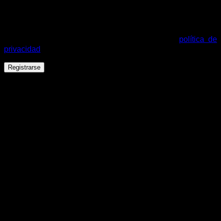
Tus datos personales se utilizarán para procesar tu pedido,
mejorar tu experiencia en esta web, gestionar el acceso a tu
cuenta y otros propósitos descritos en nuestra
política de
privacidad
.
Registrarse
Español