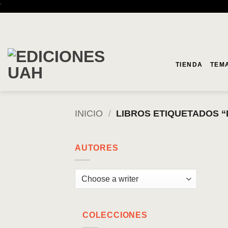
Saltar
'
al
contenido
TIENDA
TEM
INICIO
/
LIBROS ETIQUETADOS “
AUTORES
COLECCIONES