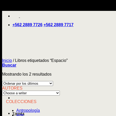
Saltar
'
al
contenido
+562 2889 7726
+562 2889 7717
Inicio
/
Libros etiquetados “Espacio”
Buscar
Ordenado
Mostrando los 2 resultados
por
los
AUTORES
últimos
COLECCIONES
Antropología
Tienda
Arte