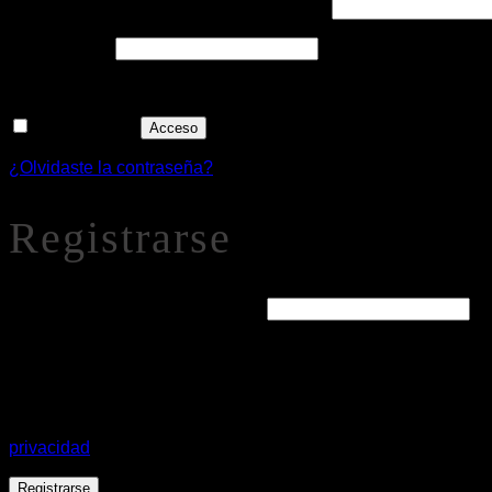
Obligatorio
Nombre de usuario o correo electrónico
*
Obligatorio
Contraseña
*
Recuérdame
Acceso
¿Olvidaste la contraseña?
Registrarse
Obligatorio
Dirección de correo electrónico
*
Se enviará un enlace a tu dirección de correo electrónico par
Tus datos personales se utilizarán para procesar tu pedido
privacidad
.
Registrarse