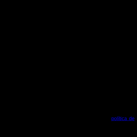
tu cuenta y otros propósitos descritos en nuestra
política de