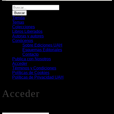
Búsqueda
de
Buscar
Libros
Tienda
Temas
Colecciones
Libros Liberados
Autoras y autores
Conócenos
Sobre Ediciones UAH
Esquemas Editoriales
Contacto
Publica con Nosotros
Acceder
Términos y Condiciones
Políticas de Cookies
Políticas de Privacidad UAH
Acceder
O
Nombre de usuario o correo electrónico
*