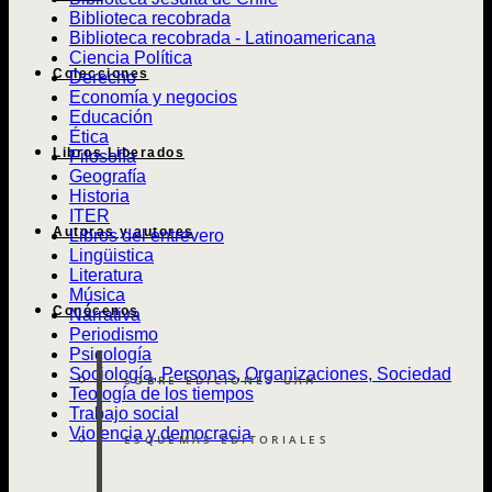
Biblioteca recobrada
Biblioteca recobrada - Latinoamericana
Ciencia Política
Colecciones
Derecho
Economía y negocios
Educación
Ética
Libros Liberados
Filosofía
Geografía
Historia
ITER
Autoras y autores
Libros del entrevero
Lingüistica
Literatura
Música
Conócenos
Narrativa
Periodismo
Psicología
Sociología, Personas, Organizaciones, Sociedad
SOBRE EDICIONES UAH
Teología de los tiempos
Trabajo social
Violencia y democracia
ESQUEMAS EDITORIALES