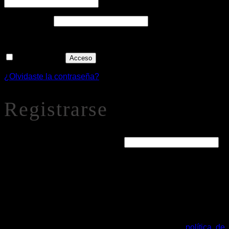
Obligatorio
Contraseña
*
Recuérdame
Acceso
¿Olvidaste la contraseña?
Registrarse
Obligatorio
Dirección de correo electrónico
*
Se enviará un enlace a tu dirección de correo electrónico
para establecer una nueva contraseña.
Tus datos personales se utilizarán para procesar tu pedido,
mejorar tu experiencia en esta web, gestionar el acceso a tu
cuenta y otros propósitos descritos en nuestra
política de