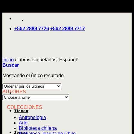
Saltar
'
al
contenido
+562 2889 7726
+562 2889 7717
Inicio
/
Libros etiquetados “Español”
Buscar
Mostrando el único resultado
AUTORES
COLECCIONES
Tienda
Antropología
Arte
Biblioteca chilena
Temas
Biblioteca Jesuita de Chile