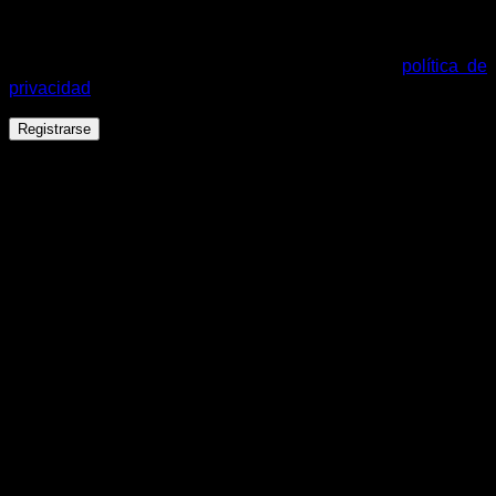
Tus datos personales se utilizarán para procesar tu pedido,
mejorar tu experiencia en esta web, gestionar el acceso a tu
cuenta y otros propósitos descritos en nuestra
política de
privacidad
.
Registrarse
Español