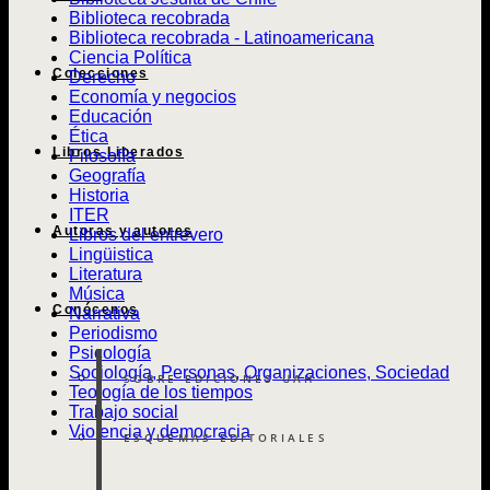
Biblioteca recobrada
Biblioteca recobrada - Latinoamericana
Ciencia Política
Colecciones
Derecho
Economía y negocios
Educación
Ética
Libros Liberados
Filosofía
Geografía
Historia
ITER
Autoras y autores
Libros del entrevero
Lingüistica
Literatura
Música
Conócenos
Narrativa
Periodismo
Psicología
Sociología, Personas, Organizaciones, Sociedad
SOBRE EDICIONES UAH
Teología de los tiempos
Trabajo social
Violencia y democracia
ESQUEMAS EDITORIALES