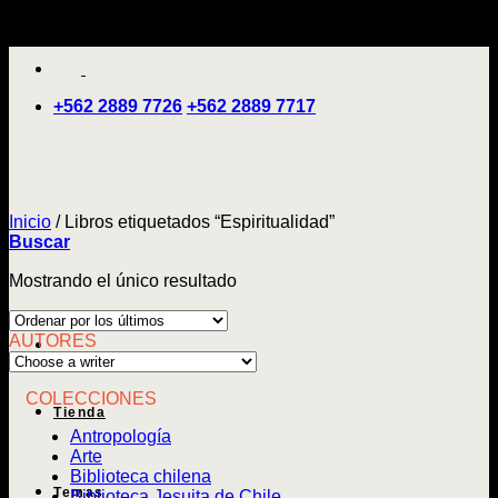
Saltar
'
al
contenido
+562 2889 7726
+562 2889 7717
Inicio
/
Libros etiquetados “Espiritualidad”
Buscar
Mostrando el único resultado
AUTORES
COLECCIONES
Tienda
Antropología
Arte
Biblioteca chilena
Temas
Biblioteca Jesuita de Chile