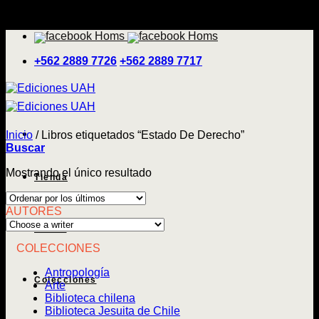
Saltar
'
al
contenido
+562 2889 7726
+562 2889 7717
Inicio
/
Libros etiquetados “Estado De Derecho”
Buscar
Mostrando el único resultado
Tienda
AUTORES
Temas
COLECCIONES
Antropología
Colecciones
Arte
Biblioteca chilena
Biblioteca Jesuita de Chile