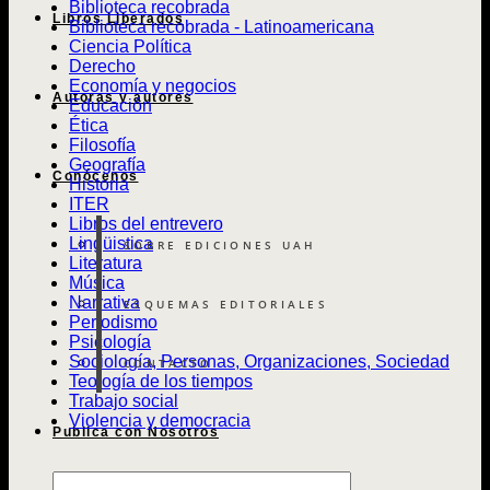
Biblioteca recobrada
Libros Liberados
Biblioteca recobrada - Latinoamericana
Ciencia Política
Derecho
Economía y negocios
Autoras y autores
Educación
Ética
Filosofía
Geografía
Conócenos
Historia
ITER
Libros del entrevero
Lingüistica
SOBRE EDICIONES UAH
Literatura
Música
Narrativa
ESQUEMAS EDITORIALES
Periodismo
Psicología
Sociología, Personas, Organizaciones, Sociedad
CONTACTO
Teología de los tiempos
Trabajo social
Violencia y democracia
Publica con Nosotros
Búsqueda