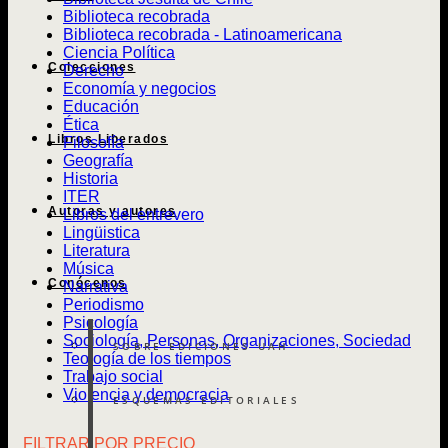
Biblioteca recobrada
Biblioteca recobrada - Latinoamericana
Ciencia Política
Colecciones
Derecho
Economía y negocios
Educación
Ética
Libros Liberados
Filosofía
Geografía
Historia
ITER
Autoras y autores
Libros del entrevero
Lingüistica
Literatura
Música
Conócenos
Narrativa
Periodismo
Psicología
Sociología, Personas, Organizaciones, Sociedad
SOBRE EDICIONES UAH
Teología de los tiempos
Trabajo social
Violencia y democracia
ESQUEMAS EDITORIALES
FILTRAR POR PRECIO