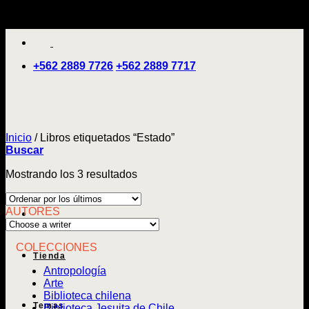
Saltar
'
al
contenido
+562 2889 7726
+562 2889 7717
Inicio
/
Libros etiquetados “Estado”
Buscar
Ordenado
Mostrando los 3 resultados
por
los
AUTORES
últimos
COLECCIONES
Tienda
Antropología
Arte
Biblioteca chilena
Temas
Biblioteca Jesuita de Chile