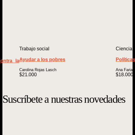
Trabajo social
Ciencia P
Ayudar a los pobres
Política
ontra la
Carolina Rojas Lasch
Ana Farias
$
21.000
$
18.000
Suscríbete a nuestras novedades