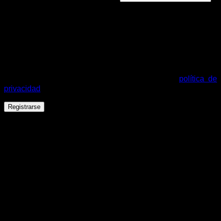
Se enviará un enlace a tu dirección de correo electrónico
para establecer una nueva contraseña.
Tus datos personales se utilizarán para procesar tu pedido,
mejorar tu experiencia en esta web, gestionar el acceso a tu
cuenta y otros propósitos descritos en nuestra
política de
privacidad
.
Registrarse
Español