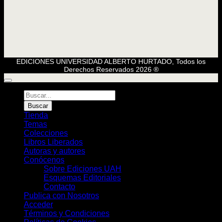
EDICIONES UNIVERSIDAD ALBERTO HURTADO, Todos los
Derechos Reservados 2026 ®
Búsqueda
de
Buscar
Libros
Tienda
Temas
Colecciones
Libros Liberados
Autoras y autores
Conócenos
Sobre Ediciones UAH
Esquemas Editoriales
Contacto
Publica con Nosotros
Acceder
Términos y Condiciones