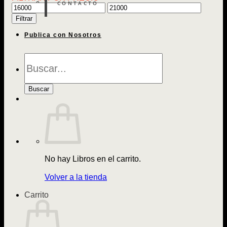
CONTACTO
Precio
Precio
mínimo
máximo
Filtrar
Publica con Nosotros
Búsqueda
de
Libros
Buscar
No hay Libros en el carrito.
Volver a la tienda
Carrito