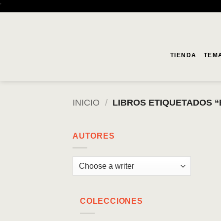
Saltar
'
al
contenido
TIENDA
TEM
INICIO
/
LIBROS ETIQUETADOS “
AUTORES
COLECCIONES