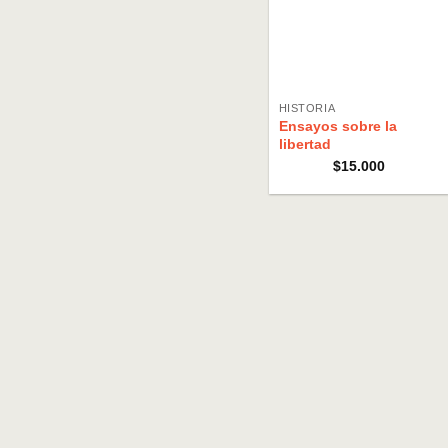
HISTORIA
Ensayos sobre la
libertad
$
15.000