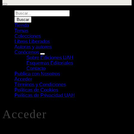
Búsqueda
de
Buscar
Libros
Tienda
Temas
Colecciones
Libros Liberados
Autoras y autores
Conócenos
Sobre Ediciones UAH
Esquemas Editoriales
Contacto
Publica con Nosotros
Acceder
Términos y Condiciones
Políticas de Cookies
Políticas de Privacidad UAH
Acceder
O
Nombre de usuario o correo electrónico
*