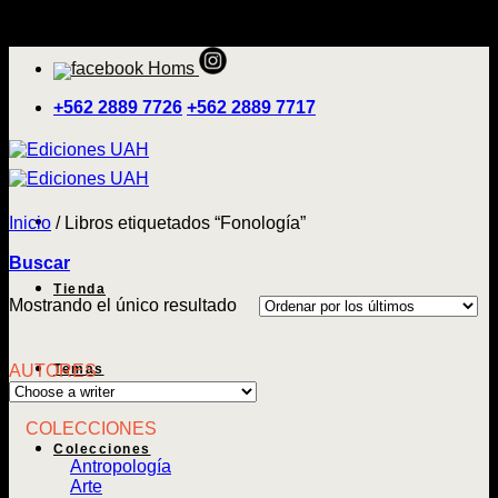
Saltar
'
al
contenido
+562 2889 7726
+562 2889 7717
Inicio
/
Libros etiquetados “Fonología”
Buscar
Tienda
Mostrando el único resultado
AUTORES
Temas
COLECCIONES
Colecciones
Antropología
Arte