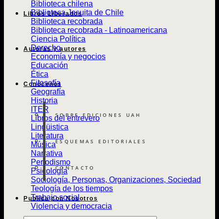
Biblioteca chilena
Biblioteca Jesuita de Chile
Libros Liberados
Biblioteca recobrada
Biblioteca recobrada - Latinoamericana
Ciencia Política
Derecho
Autoras y autores
Economía y negocios
Educación
Ética
Filosofía
Conócenos
Geografía
Historia
ITER
SOBRE EDICIONES UAH
Libros del entrevero
Lingüistica
Literatura
ESQUEMAS EDITORIALES
Música
Narrativa
Periodismo
CONTACTO
Psicología
Sociología, Personas, Organizaciones, Sociedad
Teología de los tiempos
Trabajo social
Publica con Nosotros
Violencia y democracia