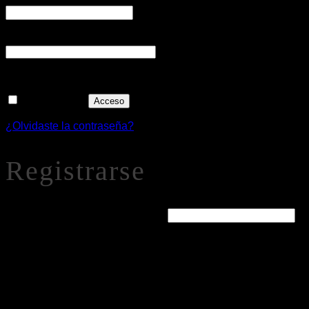
Obligatorio
Contraseña
*
Alternative:
Recuérdame
Acceso
¿Olvidaste la contraseña?
Registrarse
Obligatorio
Dirección de correo electrónico
*
Se enviará un enlace a tu dirección de correo electrónico
para establecer una nueva contraseña.
Tus datos personales se utilizarán para procesar tu pedido, mejorar