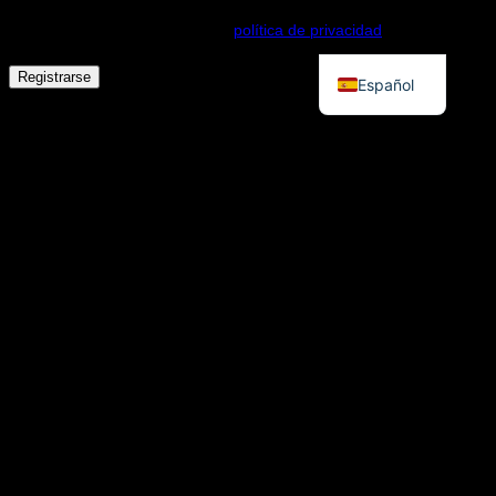
tu experiencia en esta web, gestionar el acceso a tu cuenta y otros
propósitos descritos en nuestra
política de privacidad
.
English
Registrarse
Español
Alternative: