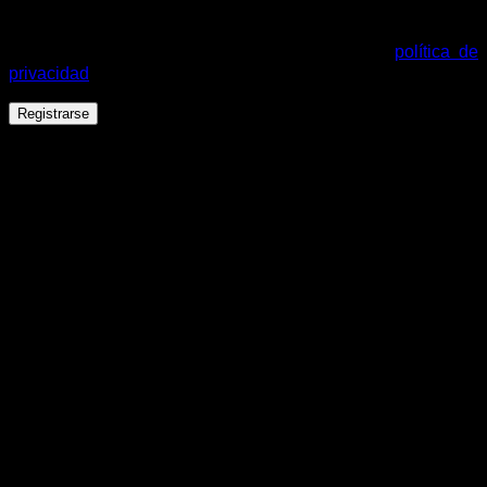
Tus datos personales se utilizarán para procesar tu pedido,
mejorar tu experiencia en esta web, gestionar el acceso a tu
cuenta y otros propósitos descritos en nuestra
política de
privacidad
.
Registrarse
Español