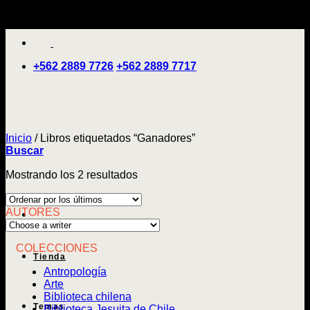
Saltar
'
al
contenido
+562 2889 7726
+562 2889 7717
Inicio
/
Libros etiquetados “Ganadores”
Buscar
Ordenado
Mostrando los 2 resultados
por
los
AUTORES
últimos
COLECCIONES
Tienda
Antropología
Arte
Biblioteca chilena
Temas
Biblioteca Jesuita de Chile