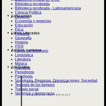
Biblioteca recobrada
Biblioteca recobrada - Latinoamericana
Ciencia Política
Colecciones
Derecho
Economía y negocios
Educación
Ética
Libros Liberados
Filosofía
Geografía
Historia
ITER
Autoras y autores
Libros del entrevero
Lingüistica
Literatura
Música
Conócenos
Narrativa
Periodismo
Psicología
Sociología, Personas, Organizaciones, Sociedad
SOBRE EDICIONES UAH
Teología de los tiempos
Trabajo social
Violencia y democracia
ESQUEMAS EDITORIALES