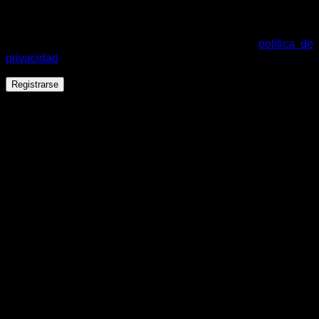
Tus datos personales se utilizarán para procesar tu pedido,
mejorar tu experiencia en esta web, gestionar el acceso a tu
cuenta y otros propósitos descritos en nuestra
política de
privacidad
.
Registrarse
Español