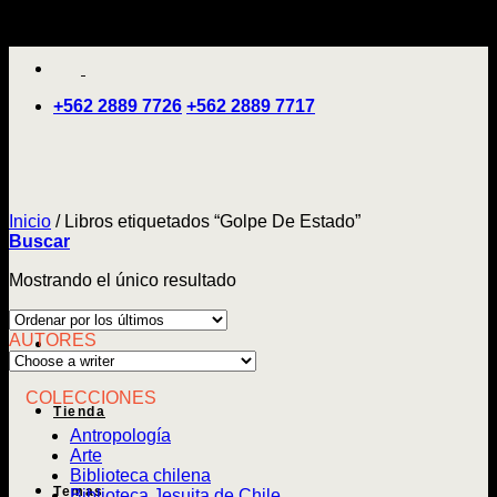
Saltar
'
al
contenido
+562 2889 7726
+562 2889 7717
Inicio
/
Libros etiquetados “Golpe De Estado”
Buscar
Mostrando el único resultado
AUTORES
COLECCIONES
Tienda
Antropología
Arte
Biblioteca chilena
Temas
Biblioteca Jesuita de Chile