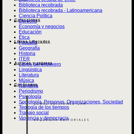
Biblioteca recobrada
Biblioteca recobrada - Latinoamericana
Ciencia Política
Colecciones
Derecho
Economía y negocios
Educación
Ética
Libros Liberados
Filosofía
Geografía
Historia
ITER
Autoras y autores
Libros del entrevero
Lingüistica
Literatura
Música
Conócenos
Narrativa
Periodismo
Psicología
Sociología, Personas, Organizaciones, Sociedad
SOBRE EDICIONES UAH
Teología de los tiempos
Trabajo social
Violencia y democracia
ESQUEMAS EDITORIALES