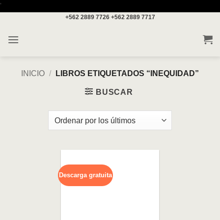
Saltar
'
+562 2889 7726
+562 2889 7717
al
contenido
INICIO
/
LIBROS ETIQUETADOS “INEQUIDAD”
BUSCAR
Descarga gratuita