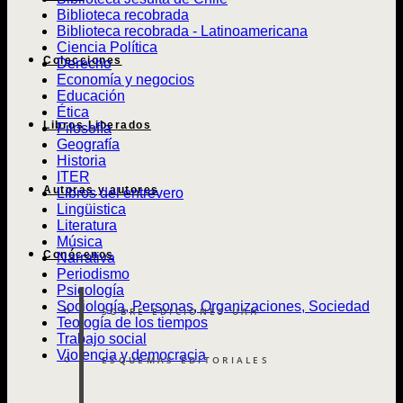
Biblioteca recobrada
Biblioteca recobrada - Latinoamericana
Ciencia Política
Colecciones
Derecho
Economía y negocios
Educación
Ética
Libros Liberados
Filosofía
Geografía
Historia
ITER
Autoras y autores
Libros del entrevero
Lingüistica
Literatura
Música
Conócenos
Narrativa
Periodismo
Psicología
Sociología, Personas, Organizaciones, Sociedad
SOBRE EDICIONES UAH
Teología de los tiempos
Trabajo social
Violencia y democracia
ESQUEMAS EDITORIALES