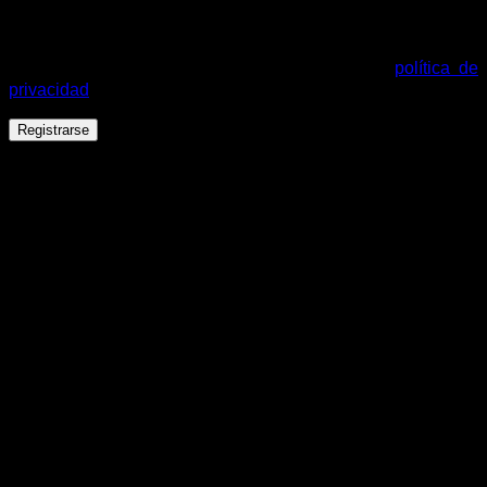
Tus datos personales se utilizarán para procesar tu pedido,
mejorar tu experiencia en esta web, gestionar el acceso a tu
cuenta y otros propósitos descritos en nuestra
política de
privacidad
.
Registrarse
Español