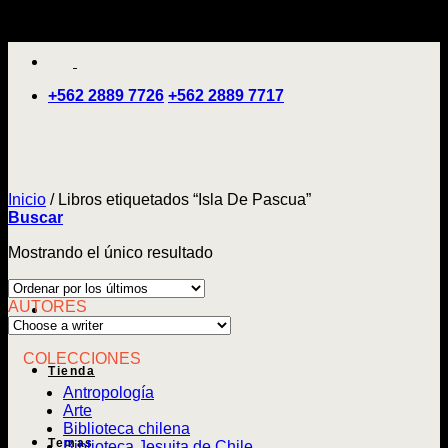
Saltar
'
al
contenido
+562 2889 7726
+562 2889 7717
Inicio
/
Libros etiquetados “Isla De Pascua”
Buscar
Mostrando el único resultado
AUTORES
COLECCIONES
Tienda
Antropología
Arte
Biblioteca chilena
Temas
Biblioteca Jesuita de Chile