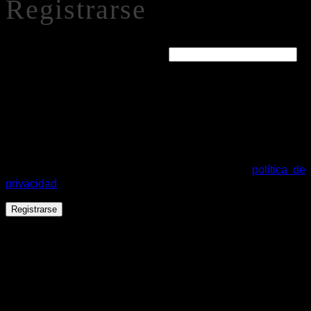
Registrarse
Obligatorio
Dirección de correo electrónico
*
Se enviará un enlace a tu dirección de correo electrónico
para establecer una nueva contraseña.
Tus datos personales se utilizarán para procesar tu pedido,
mejorar tu experiencia en esta web, gestionar el acceso a tu
cuenta y otros propósitos descritos en nuestra
política de
privacidad
.
Registrarse
Español