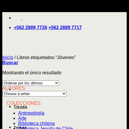
Saltar
'
al
contenido
+562 2889 7726
+562 2889 7717
Inicio
/
Libros etiquetados “Jóvenes”
Buscar
Mostrando el único resultado
AUTORES
COLECCIONES
Tienda
Antropología
Arte
Biblioteca chilena
Temas
Biblioteca Jesuita de Chile