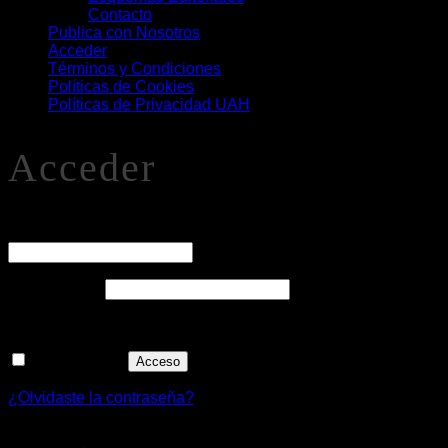
Contacto
Publica con Nosotros
Acceder
Términos y Condiciones
Políticas de Cookies
Políticas de Privacidad UAH
Acceder
O
Nombre de usuario o correo electrónico
*
Obligatorio
Contraseña
*
Recuérdame
Acceso
¿Olvidaste la contraseña?