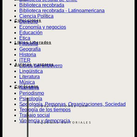
Biblioteca recobrada
Biblioteca recobrada - Latinoamericana
Ciencia Política
Colecciones
Derecho
Economía y negocios
Educación
Ética
Libros Liberados
Filosofía
Geografía
Historia
ITER
Autoras y autores
Libros del entrevero
Lingüistica
Literatura
Música
Conócenos
Narrativa
Periodismo
Psicología
Sociología, Personas, Organizaciones, Sociedad
SOBRE EDICIONES UAH
Teología de los tiempos
Trabajo social
Violencia y democracia
ESQUEMAS EDITORIALES