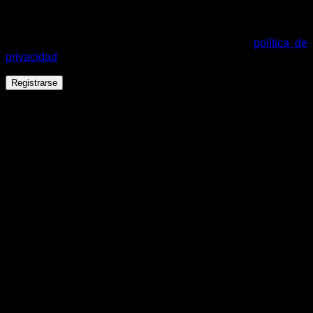
Tus datos personales se utilizarán para procesar tu pedido,
mejorar tu experiencia en esta web, gestionar el acceso a tu
cuenta y otros propósitos descritos en nuestra
política de
privacidad
.
Registrarse
Español