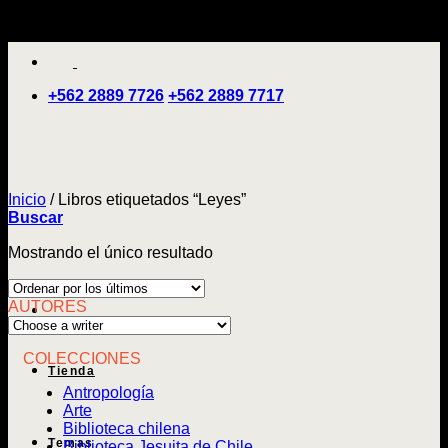
Saltar
'
al
contenido
+562 2889 7726
+562 2889 7717
Inicio
/
Libros etiquetados “Leyes”
Buscar
Mostrando el único resultado
AUTORES
COLECCIONES
Tienda
Antropología
Arte
Biblioteca chilena
Temas
Biblioteca Jesuita de Chile