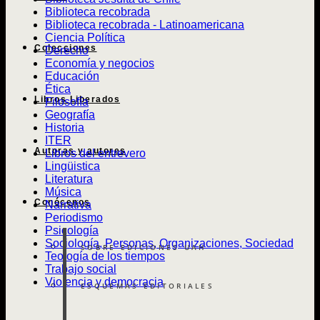
Biblioteca recobrada
Biblioteca recobrada - Latinoamericana
Ciencia Política
Colecciones
Derecho
Economía y negocios
Educación
Ética
Libros Liberados
Filosofía
Geografía
Historia
ITER
Autoras y autores
Libros del entrevero
Lingüistica
Literatura
Música
Conócenos
Narrativa
Periodismo
Psicología
Sociología, Personas, Organizaciones, Sociedad
SOBRE EDICIONES UAH
Teología de los tiempos
Trabajo social
Violencia y democracia
ESQUEMAS EDITORIALES