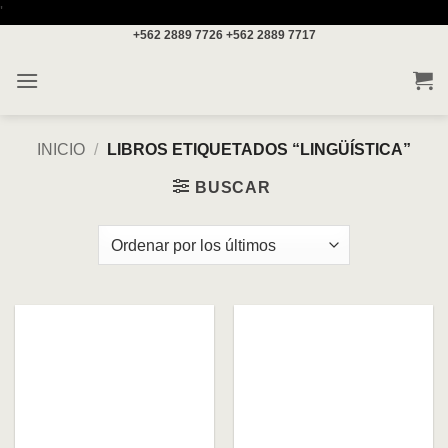
Saltar
'
+562 2889 7726
+562 2889 7717
al
contenido
INICIO
/
LIBROS ETIQUETADOS “LINGÜÍSTICA”
BUSCAR