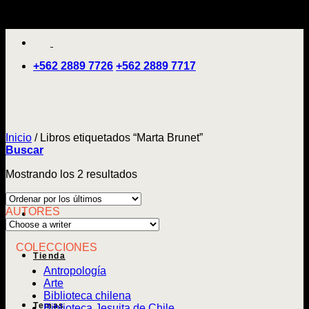
Saltar
'
al
contenido
+562 2889 7726
+562 2889 7717
Inicio
/
Libros etiquetados “Marta Brunet”
Buscar
Ordenado
Mostrando los 2 resultados
por
los
AUTORES
últimos
COLECCIONES
Tienda
Antropología
Arte
Biblioteca chilena
Temas
Biblioteca Jesuita de Chile