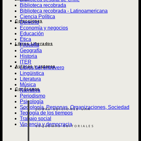
Biblioteca recobrada
Biblioteca recobrada - Latinoamericana
Ciencia Política
Colecciones
Derecho
Economía y negocios
Educación
Ética
Libros Liberados
Filosofía
Geografía
Historia
ITER
Autoras y autores
Libros del entrevero
Lingüistica
Literatura
Música
Conócenos
Narrativa
Periodismo
Psicología
Sociología, Personas, Organizaciones, Sociedad
SOBRE EDICIONES UAH
Teología de los tiempos
Trabajo social
Violencia y democracia
ESQUEMAS EDITORIALES