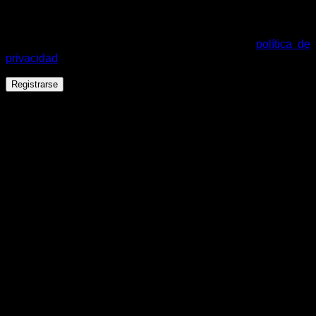
Tus datos personales se utilizarán para procesar tu pedido,
mejorar tu experiencia en esta web, gestionar el acceso a tu
cuenta y otros propósitos descritos en nuestra
política de
privacidad
.
Registrarse
Español