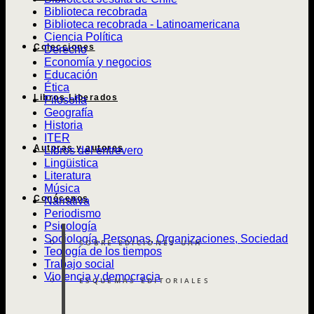
Biblioteca recobrada
Biblioteca recobrada - Latinoamericana
Ciencia Política
Colecciones
Derecho
Economía y negocios
Educación
Ética
Libros Liberados
Filosofía
Geografía
Historia
ITER
Autoras y autores
Libros del entrevero
Lingüistica
Literatura
Música
Conócenos
Narrativa
Periodismo
Psicología
Sociología, Personas, Organizaciones, Sociedad
SOBRE EDICIONES UAH
Teología de los tiempos
Trabajo social
Violencia y democracia
ESQUEMAS EDITORIALES