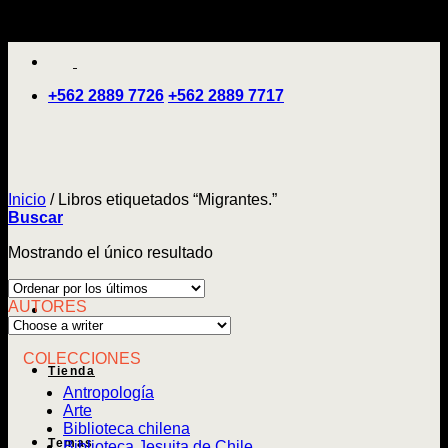
Saltar
'
al
contenido
+562 2889 7726
+562 2889 7717
Inicio
/
Libros etiquetados “Migrantes.”
Buscar
Mostrando el único resultado
AUTORES
COLECCIONES
Tienda
Antropología
Arte
Biblioteca chilena
Temas
Biblioteca Jesuita de Chile