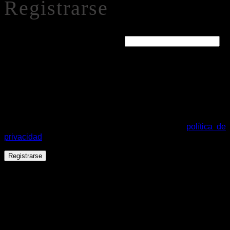
Registrarse
Obligatorio
Dirección de correo electrónico
*
Se enviará un enlace a tu dirección de correo electrónico
para establecer una nueva contraseña.
Tus datos personales se utilizarán para procesar tu pedido,
mejorar tu experiencia en esta web, gestionar el acceso a tu
cuenta y otros propósitos descritos en nuestra
política de
privacidad
.
Registrarse
Español