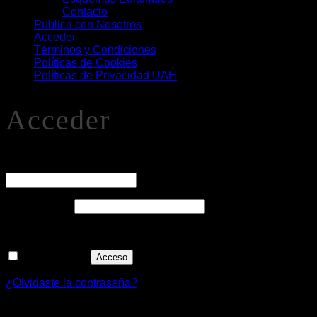
Contacto
Publica con Nosotros
Acceder
Términos y Condiciones
Políticas de Cookies
Políticas de Privacidad UAH
Acceder
O
Nombre de usuario o correo electrónico
*
Obligatorio
Contraseña
*
Recuérdame
Acceso
¿Olvidaste la contraseña?