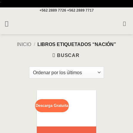
Saltar
'
+562 2889 7726
+562 2889 7717
al
contenido
INICIO
/
LIBROS ETIQUETADOS “NACIÓN”
BUSCAR
Descarga Gratuita