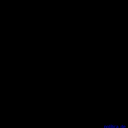
tu cuenta y otros propósitos descritos en nuestra
política de