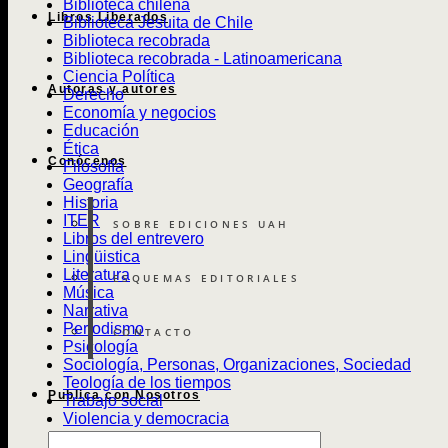
Biblioteca chilena
Libros Liberados
Biblioteca Jesuita de Chile
Biblioteca recobrada
Biblioteca recobrada - Latinoamericana
Ciencia Política
Autoras y autores
Derecho
Economía y negocios
Educación
Ética
Conócenos
Filosofía
Geografía
Historia
ITER
SOBRE EDICIONES UAH
Libros del entrevero
Lingüistica
Literatura
ESQUEMAS EDITORIALES
Música
Narrativa
Periodismo
CONTACTO
Psicología
Sociología, Personas, Organizaciones, Sociedad
Teología de los tiempos
Publica con Nosotros
Trabajo social
Violencia y democracia
Búsqueda