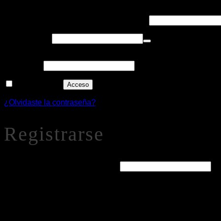
Obligatorio
Nombre de usuario o correo electrónico
*
Obligatorio
Contraseña
*
Alternative:
Recuérdame
Acceso
¿Olvidaste la contraseña?
Registrarse
Obligatorio
Dirección de correo electrónico
*
Se enviará un enlace a tu dirección de correo electrónico par
Tus datos personales se utilizarán para procesar tu pedido