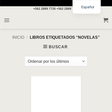
Saltar
'
Español
+562 2889 7726
+562 2889 7717
al
contenido
INICIO
/
LIBROS ETIQUETADOS “NOVELAS”
BUSCAR