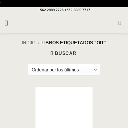
Saltar
'
+562 2889 7726
+562 2889 7717
al
contenido
INICIO
/
LIBROS ETIQUETADOS “OIT”
BUSCAR