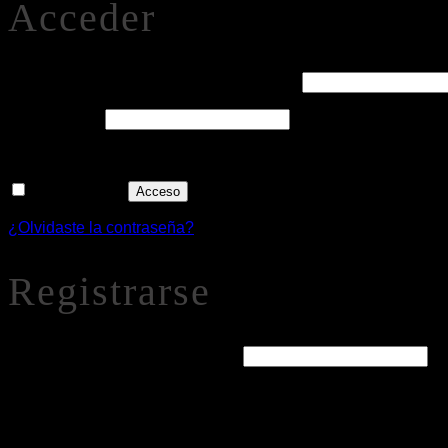
Acceder
Obligatorio
Nombre de usuario o correo electrónico
*
Obligatorio
Contraseña
*
Recuérdame
Acceso
¿Olvidaste la contraseña?
Registrarse
Obligatorio
Dirección de correo electrónico
*
Se enviará un enlace a tu dirección de correo electrónico par