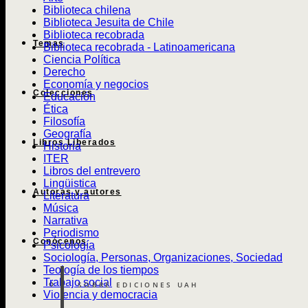
Biblioteca chilena
Biblioteca Jesuita de Chile
Biblioteca recobrada
Temas
Biblioteca recobrada - Latinoamericana
Ciencia Política
Derecho
Economía y negocios
Colecciones
Educación
Ética
Filosofía
Geografía
Libros Liberados
Historia
ITER
Libros del entrevero
Lingüistica
Autoras y autores
Literatura
Música
Narrativa
Periodismo
Conócenos
Psicología
Sociología, Personas, Organizaciones, Sociedad
Teología de los tiempos
Trabajo social
SOBRE EDICIONES UAH
Violencia y democracia