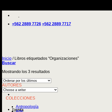
Saltar
'
al
contenido
+562 2889 7726
+562 2889 7717
Inicio
/
Libros etiquetados “Organizaciones”
Buscar
Ordenado
Mostrando los 3 resultados
por
los
AUTORES
últimos
COLECCIONES
Antropología
Tienda
Arte