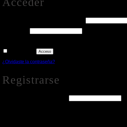
Acceder
Obligatorio
Nombre de usuario o correo electrónico
*
Obligatorio
Contraseña
*
Recuérdame
Acceso
¿Olvidaste la contraseña?
Registrarse
Obligatorio
Dirección de correo electrónico
*
Se enviará un enlace a tu dirección de correo electrónico par