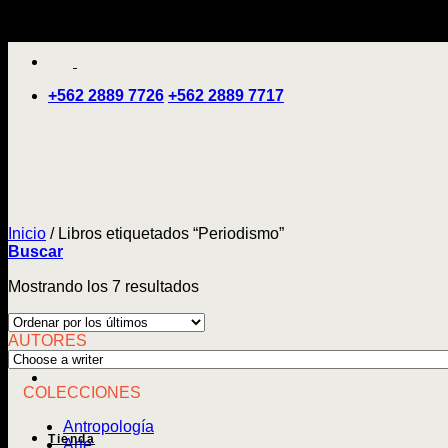
Saltar
'
al
contenido
+562 2889 7726
+562 2889 7717
Inicio
/
Libros etiquetados “Periodismo”
Buscar
Ordenado
Mostrando los 7 resultados
por
los
AUTORES
últimos
COLECCIONES
Antropología
Tienda
Arte