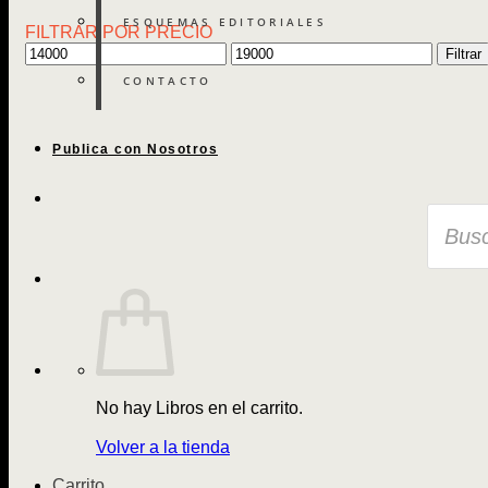
ESQUEMAS EDITORIALES
FILTRAR POR PRECIO
Precio
Precio
Filtrar
mínimo
máximo
CONTACTO
Publica con Nosotros
Búsque
de
Libros
No hay Libros en el carrito.
Volver a la tienda
Carrito