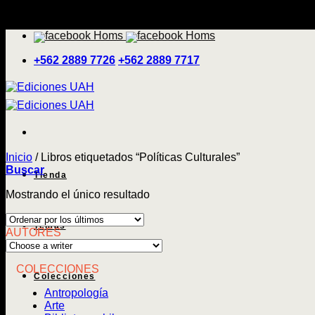
Saltar
'
al
contenido
+562 2889 7726
+562 2889 7717
Inicio
/
Libros etiquetados “Políticas Culturales”
Buscar
Tienda
Mostrando el único resultado
Temas
AUTORES
COLECCIONES
Colecciones
Antropología
Arte