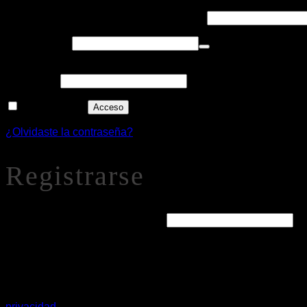
Obligatorio
Nombre de usuario o correo electrónico
*
Obligatorio
Contraseña
*
Alternative:
Recuérdame
Acceso
¿Olvidaste la contraseña?
Registrarse
Obligatorio
Dirección de correo electrónico
*
Se enviará un enlace a tu dirección de correo electrónico par
Tus datos personales se utilizarán para procesar tu pedido
privacidad
.