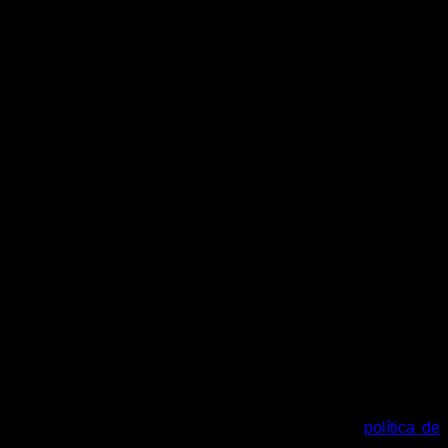
tu cuenta y otros propósitos descritos en nuestra
política de