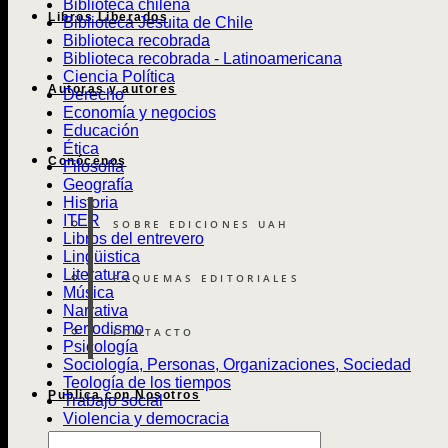
Biblioteca chilena
Libros Liberados
Biblioteca Jesuita de Chile
Biblioteca recobrada
Biblioteca recobrada - Latinoamericana
Ciencia Política
Autoras y autores
Derecho
Economía y negocios
Educación
Ética
Conócenos
Filosofía
Geografía
Historia
ITER
SOBRE EDICIONES UAH
Libros del entrevero
Lingüistica
Literatura
ESQUEMAS EDITORIALES
Música
Narrativa
Periodismo
CONTACTO
Psicología
Sociología, Personas, Organizaciones, Sociedad
Teología de los tiempos
Publica con Nosotros
Trabajo social
Violencia y democracia
Búsqueda