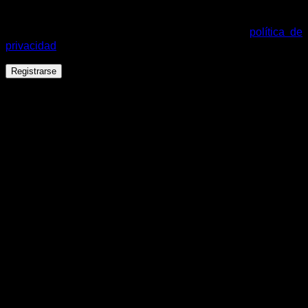
Tus datos personales se utilizarán para procesar tu pedido,
mejorar tu experiencia en esta web, gestionar el acceso a tu
cuenta y otros propósitos descritos en nuestra
política de
privacidad
.
Registrarse
Español