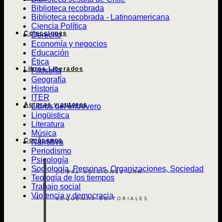
Biblioteca recobrada
Biblioteca recobrada - Latinoamericana
Ciencia Política
Colecciones
Derecho
Economía y negocios
Educación
Ética
Libros Liberados
Filosofía
Geografía
Historia
ITER
Autoras y autores
Libros del entrevero
Lingüistica
Literatura
Música
Conócenos
Narrativa
Periodismo
Psicología
Sociología, Personas, Organizaciones, Sociedad
SOBRE EDICIONES UAH
Teología de los tiempos
Trabajo social
Violencia y democracia
ESQUEMAS EDITORIALES