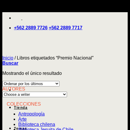
Saltar
'
al
contenido
+562 2889 7726
+562 2889 7717
Inicio
/
Libros etiquetados “Premio Nacional”
Buscar
Mostrando el único resultado
AUTORES
COLECCIONES
Tienda
Antropología
Arte
Biblioteca chilena
Temas
Biblioteca Jesuita de Chile