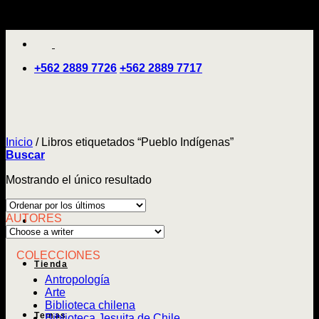
Saltar
'
al
contenido
+562 2889 7726
+562 2889 7717
Inicio
/
Libros etiquetados “Pueblo Indígenas”
Buscar
Mostrando el único resultado
AUTORES
COLECCIONES
Tienda
Antropología
Arte
Biblioteca chilena
Temas
Biblioteca Jesuita de Chile