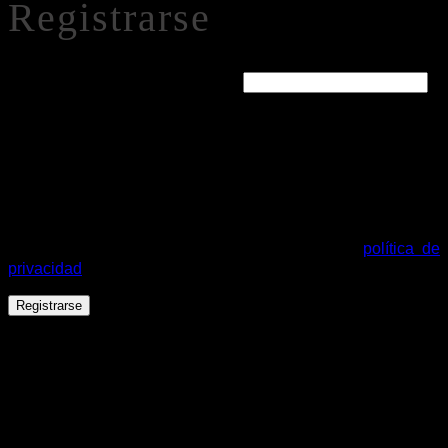
Registrarse
Obligatorio
Dirección de correo electrónico
*
Se enviará un enlace a tu dirección de correo electrónico
para establecer una nueva contraseña.
Tus datos personales se utilizarán para procesar tu pedido,
mejorar tu experiencia en esta web, gestionar el acceso a tu
cuenta y otros propósitos descritos en nuestra
política de
privacidad
.
Registrarse
Español