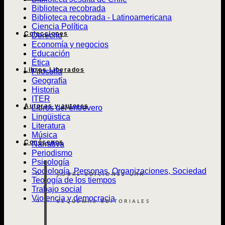
Biblioteca recobrada
Biblioteca recobrada - Latinoamericana
Ciencia Política
Colecciones
Derecho
Economía y negocios
Educación
Ética
Libros Liberados
Filosofía
Geografía
Historia
ITER
Autoras y autores
Libros del entrevero
Lingüistica
Literatura
Música
Conócenos
Narrativa
Periodismo
Psicología
Sociología, Personas, Organizaciones, Sociedad
SOBRE EDICIONES UAH
Teología de los tiempos
Trabajo social
Violencia y democracia
ESQUEMAS EDITORIALES