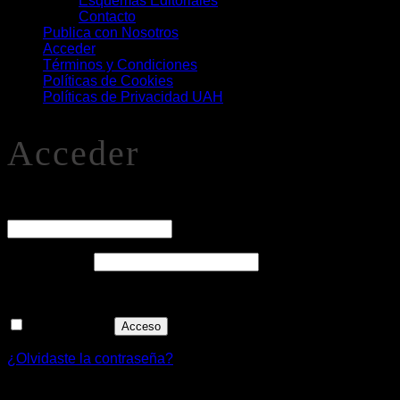
Esquemas Editoriales
Contacto
Publica con Nosotros
Acceder
Términos y Condiciones
Políticas de Cookies
Políticas de Privacidad UAH
Acceder
O
Nombre de usuario o correo electrónico
*
Obligatorio
Contraseña
*
Recuérdame
Acceso
¿Olvidaste la contraseña?