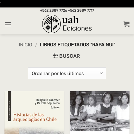
Saltar
'
al
+562 2889 7726
+562 2889 7717
contenido
INICIO
/
LIBROS ETIQUETADOS “RAPA NUI”
BUSCAR