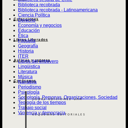
Biblioteca recobrada
Biblioteca recobrada - Latinoamericana
Ciencia Política
Colecciones
Derecho
Economía y negocios
Educación
Ética
Libros Liberados
Filosofía
Geografía
Historia
ITER
Autoras y autores
Libros del entrevero
Lingüistica
Literatura
Música
Conócenos
Narrativa
Periodismo
Psicología
Sociología, Personas, Organizaciones, Sociedad
SOBRE EDICIONES UAH
Teología de los tiempos
Trabajo social
Violencia y democracia
ESQUEMAS EDITORIALES