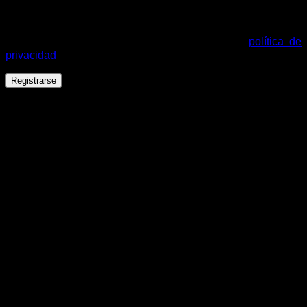
Tus datos personales se utilizarán para procesar tu pedido,
mejorar tu experiencia en esta web, gestionar el acceso a tu
cuenta y otros propósitos descritos en nuestra
política de
privacidad
.
Registrarse
Español