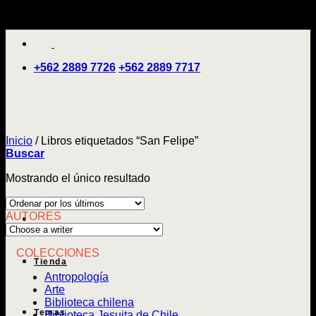
Saltar
'
al
contenido
+562 2889 7726
+562 2889 7717
Inicio
/
Libros etiquetados “San Felipe”
Buscar
Mostrando el único resultado
AUTORES
COLECCIONES
Tienda
Antropología
Arte
Biblioteca chilena
Temas
Biblioteca Jesuita de Chile