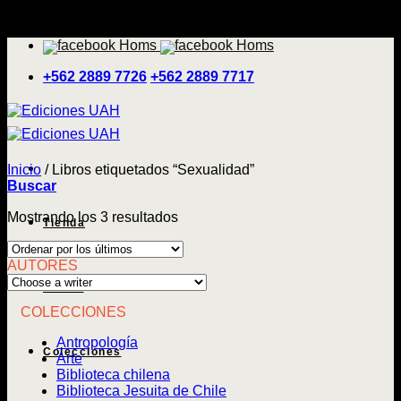
Saltar
'
al
contenido
+562 2889 7726
+562 2889 7717
Inicio
/
Libros etiquetados “Sexualidad”
Buscar
Ordenado
Mostrando los 3 resultados
Tienda
por
los
AUTORES
últimos
Temas
COLECCIONES
Antropología
Colecciones
Arte
Biblioteca chilena
Biblioteca Jesuita de Chile