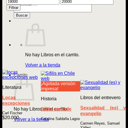
Precio
Precio
de
mínimo
máximo
Libros
Filtrar
Buscar
No hay Libros en el carrito.
Volver a la tienda
Carrito
¡Agotada versión
Literatura
impresa!
Locas
Libros del entrevero
Historia
excepciones
Sexualidad (es) y
No hay Libros en el carrito.
Sífilis en Chile
Carl Fischer
evangelio
$
20.000
Catalina Saldaña Lagos
Volver a la tienda
Carmen Reyes, Samuel
Yáñez