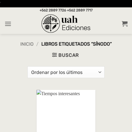
Saltar
'
al
+562 2889 7726
+562 2889 7717
contenido
INICIO
/
LIBROS ETIQUETADOS “SÍNODO”
BUSCAR