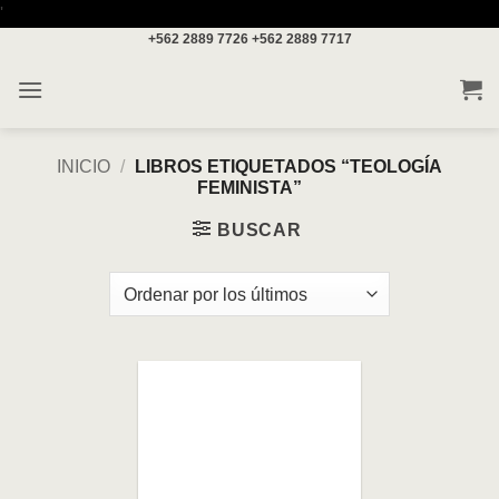
Saltar
'
+562 2889 7726
+562 2889 7717
al
contenido
INICIO
/
LIBROS ETIQUETADOS “TEOLOGÍA
FEMINISTA”
BUSCAR