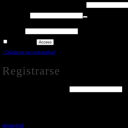
Obligatorio
Nombre de usuario o correo electrónico
*
Obligatorio
Contraseña
*
Alternative:
Recuérdame
Acceso
¿Olvidaste la contraseña?
Registrarse
Obligatorio
Dirección de correo electrónico
*
Se enviará un enlace a tu dirección de correo electrónico par
Tus datos personales se utilizarán para procesar tu pedido
privacidad
.