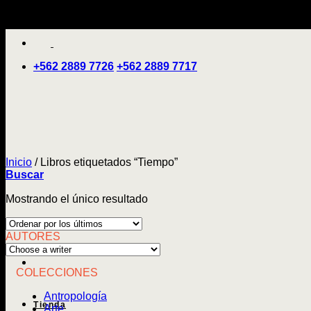
Saltar
'
al
contenido
+562 2889 7726
+562 2889 7717
Inicio
/
Libros etiquetados “Tiempo”
Buscar
Mostrando el único resultado
AUTORES
COLECCIONES
Antropología
Tienda
Arte