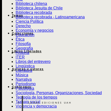
Biblioteca chilena
Biblioteca Jesuita de Chile
Biblioteca recobrada
Temas
Biblioteca recobrada - Latinoamericana
Ciencia Política
Derecho
Economía y negocios
Colecciones
Educación
Ética
Filosofía
Geografía
Libros Liberados
Historia
ITER
Libros del entrevero
Lingüistica
Autoras y autores
Literatura
Música
Narrativa
Periodismo
Conócenos
Psicología
Sociología, Personas, Organizaciones, Sociedad
Teología de los tiempos
Trabajo social
SOBRE EDICIONES UAH
Violencia y democracia