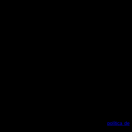
tu cuenta y otros propósitos descritos en nuestra
política de