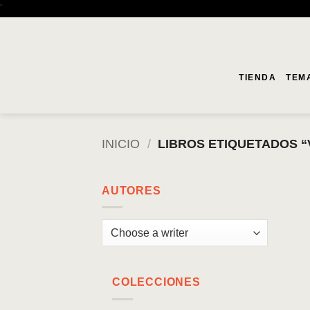
Saltar
'
al
contenido
TIENDA
TEM
INICIO
/
LIBROS ETIQUETADOS “
AUTORES
COLECCIONES