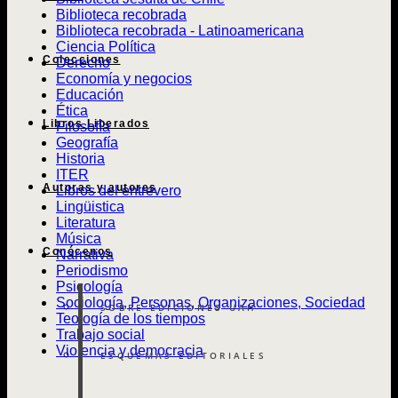
Biblioteca recobrada
Biblioteca recobrada - Latinoamericana
Ciencia Política
Colecciones
Derecho
Economía y negocios
Educación
Ética
Libros Liberados
Filosofía
Geografía
Historia
ITER
Autoras y autores
Libros del entrevero
Lingüistica
Literatura
Música
Conócenos
Narrativa
Periodismo
Psicología
Sociología, Personas, Organizaciones, Sociedad
SOBRE EDICIONES UAH
Teología de los tiempos
Trabajo social
Violencia y democracia
ESQUEMAS EDITORIALES