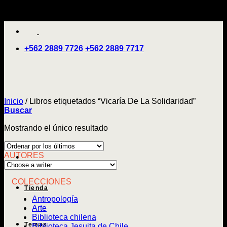
Saltar
'
al
contenido
+562 2889 7726
+562 2889 7717
Inicio
/
Libros etiquetados “Vicaría De La Solidaridad”
Buscar
Mostrando el único resultado
AUTORES
COLECCIONES
Tienda
Antropología
Arte
Biblioteca chilena
Temas
Biblioteca Jesuita de Chile