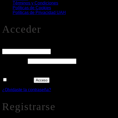
Términos y Condiciones
Políticas de Cookies
Políticas de Privacidad UAH
Acceder
O
Nombre de usuario o correo electrónico
*
Obligatorio
Contraseña
*
Recuérdame
Acceso
¿Olvidaste la contraseña?
Registrarse