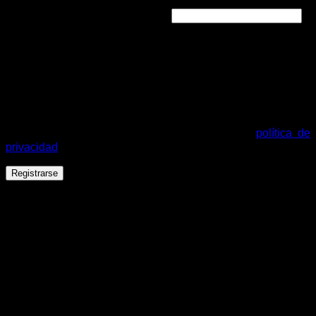
Obligatorio
Dirección de correo electrónico
*
Se enviará un enlace a tu dirección de correo electrónico
para establecer una nueva contraseña.
Tus datos personales se utilizarán para procesar tu pedido,
mejorar tu experiencia en esta web, gestionar el acceso a tu
cuenta y otros propósitos descritos en nuestra
política de
privacidad
.
Registrarse
Español