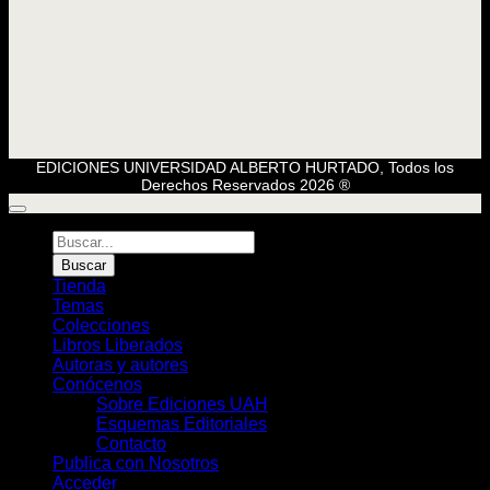
EDICIONES UNIVERSIDAD ALBERTO HURTADO, Todos los
Derechos Reservados 2026 ®
Búsqueda
de
Buscar
Libros
Tienda
Temas
Colecciones
Libros Liberados
Autoras y autores
Conócenos
Sobre Ediciones UAH
Esquemas Editoriales
Contacto
Publica con Nosotros
Acceder