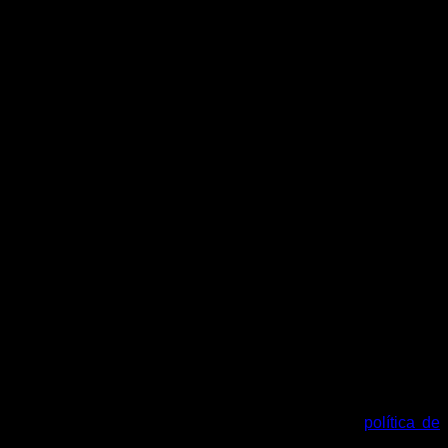
tu cuenta y otros propósitos descritos en nuestra
política de