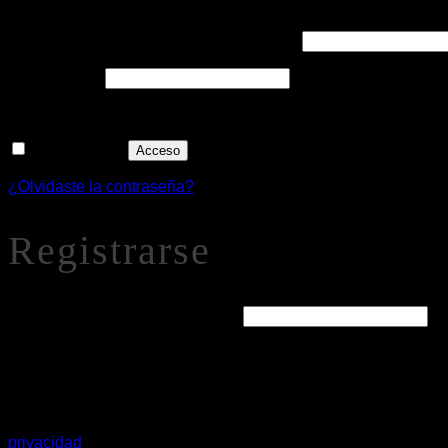
Obligatorio
Nombre de usuario o correo electrónico
*
Obligatorio
Contraseña
*
Recuérdame
Acceso
¿Olvidaste la contraseña?
Registrarse
Obligatorio
Dirección de correo electrónico
*
Se enviará un enlace a tu dirección de correo electrónico par
Tus datos personales se utilizarán para procesar tu pedido
privacidad
.