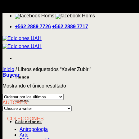
Saltar
'
al
contenido
+562 2889 7726
+562 2889 7717
Inicio
/
Libros etiquetados “Xavier Zubiri”
Buscar
Tienda
Mostrando el único resultado
Temas
AUTORES
COLECCIONES
Colecciones
Antropología
Arte