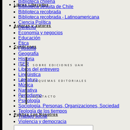
Biblioteca chilena
Libros Liberados
Biblioteca Jesuita de Chile
Biblioteca recobrada
Biblioteca recobrada - Latinoamericana
Ciencia Política
Autoras y autores
Derecho
Economía y negocios
Educación
Ética
Conócenos
Filosofía
Geografía
Historia
ITER
SOBRE EDICIONES UAH
Libros del entrevero
Lingüistica
Literatura
ESQUEMAS EDITORIALES
Música
Narrativa
Periodismo
CONTACTO
Psicología
Sociología, Personas, Organizaciones, Sociedad
Teología de los tiempos
Publica con Nosotros
Trabajo social
Violencia y democracia
Búsqueda