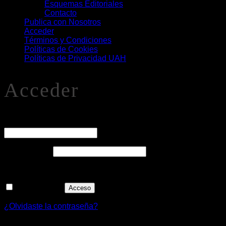
Esquemas Editoriales
Contacto
Publica con Nosotros
Acceder
Términos y Condiciones
Políticas de Cookies
Políticas de Privacidad UAH
Acceder
O
Nombre de usuario o correo electrónico
*
Obligatorio
Contraseña
*
Recuérdame
Acceso
¿Olvidaste la contraseña?