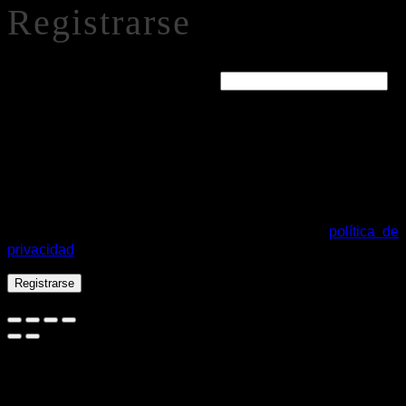
Registrarse
Obligatorio
Dirección de correo electrónico
*
Se enviará un enlace a tu dirección de correo electrónico
para establecer una nueva contraseña.
Tus datos personales se utilizarán para procesar tu pedido,
mejorar tu experiencia en esta web, gestionar el acceso a tu
cuenta y otros propósitos descritos en nuestra
política de
privacidad
.
Registrarse
Español