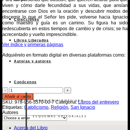
viven y cómo darle fecundidad a sus vidas, que ansían
encontrarse con Dios en la oración y descubrir modos de
discernir lo que el Señor les pide, volverse hacia Ignacio
Colecciones
como maestro y guía es un camino. Su figura ha sido
redescubierta en estos tiempos de cambio y de crisis; se ha
acrecentado y vuelto imprescindible.
Libros Liberados
Ver índice y primeras páginas
Adquiérelo en formato digital en diversas plataformas como:
Autoras y autores
Conócenos
Amar
y
Añadir al carrito
servir
SOBRE EDICIONES UAH
SKU:
978-956-3570-00-7
Categoría:
Libros del entrevero
a
Etiquetas:
Catolicismo
,
Religión
,
San Ignacio
Cristo
Autores
cantidad
ESQUEMAS EDITORIALES
Acerca del Libro