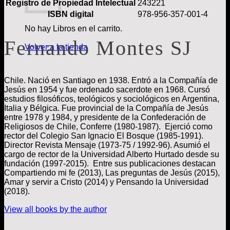
Registro de Propiedad Intelectual
243221
ISBN digital
978-956-357-001-4
No hay Libros en el carrito.
Fernando Montes SJ
Volver a la tienda
Chile.
Nació en Santiago en 1938. Entró a la Compañía de
Jesús en 1954 y fue ordenado sacerdote en 1968. Cursó
estudios filosóficos, teológicos y sociológicos en Argentina,
Italia y Bélgica. Fue provincial de la Compañía de Jesús
entre 1978 y 1984, y presidente de la Confederación de
Religiosos de Chile, Conferre (1980-1987). Ejerció como
rector del Colegio San Ignacio El Bosque (1985-1991).
Director Revista Mensaje (1973-75 / 1992-96).
Asumió el
cargo de rector de la Universidad Alberto Hurtado desde su
fundación (1997-2015).
Entre sus publicaciones destacan
Compartiendo mi fe (2013), Las preguntas de Jesús (2015),
Amar y servir a Cristo (2014) y Pensando la Universidad
(2018).
View all books by the author