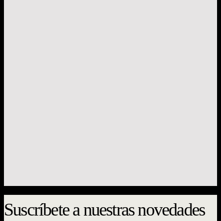
Libros del entrevero
Memoriales vivos
Yael Zaliasnik
$
17.000
Suscríbete a nuestras novedades