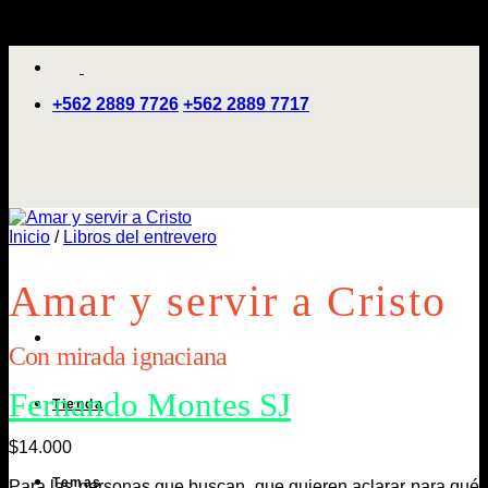
Saltar
'
al
contenido
+562 2889 7726
+562 2889 7717
Inicio
/
Libros del entrevero
Amar y servir a Cristo
Con mirada ignaciana
Fernando Montes SJ
Tienda
$
14.000
Temas
Para las personas que buscan, que quieren aclarar para qué