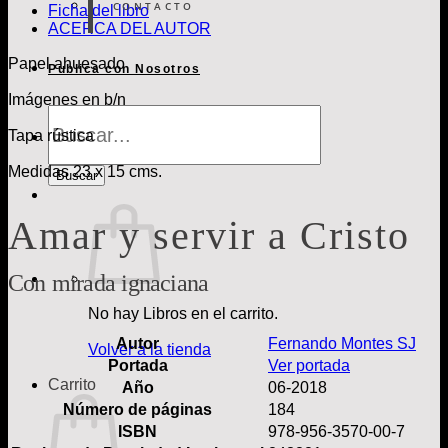
CONTACTO
Ficha del libro
ACERCA DEL AUTOR
Papel ahuesado
Publica con Nosotros
Imágenes en b/n
Búsqueda
de
Tapa rústica
Libros
Medidas 23 x 15 cms.
Buscar
Amar y servir a Cristo
Con mirada ignaciana
No hay Libros en el carrito.
Autor
Fernando Montes SJ
Volver a la tienda
Portada
Ver portada
Carrito
Año
06-2018
Número de páginas
184
ISBN
978-956-3570-00-7