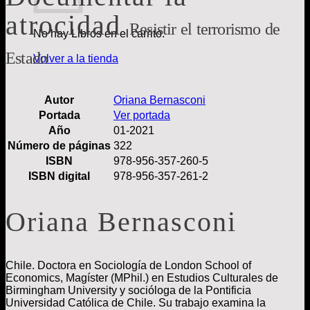
atrocidad
Resistir el terrorismo de
No hay Libros en el carrito.
Estado
Volver a la tienda
Autor
Oriana Bernasconi
Portada
Ver portada
Año
01-2021
Número de páginas
322
ISBN
978-956-357-260-5
ISBN digital
978-956-357-261-2
Oriana Bernasconi
Chile. Doctora en Sociología de London School of
Economics, Magíster (MPhil.) en Estudios Culturales de
Birmingham University y socióloga de la Pontificia
Universidad Católica de Chile. Su trabajo examina la