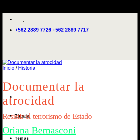
Saltar
'
al
contenido
+562 2889 7726
+562 2889 7717
Inicio
/
Historia
Documentar la
atrocidad
Resistir el terrorismo de Estado
Tienda
Oriana Bernasconi
Temas