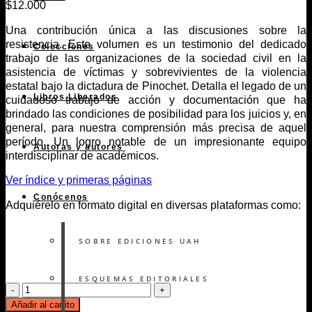
$
12.000
Una contribución única a las discusiones sobre la
resistencia. Este volumen es un testimonio del dedicado
Colecciones
trabajo de las organizaciones de la sociedad civil en la
asistencia de víctimas y sobrevivientes de la violencia
estatal bajo la dictadura de Pinochet. Detalla el legado de un
Libros Liberados
cuidadoso trabajo de acción y documentación que ha
brindado las condiciones de posibilidad para los juicios y, en
general, para nuestra comprensión más precisa de aquel
período. Un logro notable de un impresionante equipo
Autoras y autores
interdisciplinar de académicos.
Ver índice y primeras páginas
Conócenos
Adquiérelo en formato digital en diversas plataformas como:
SOBRE EDICIONES UAH
ESQUEMAS EDITORIALES
Documentar
la
Añadir al carrito