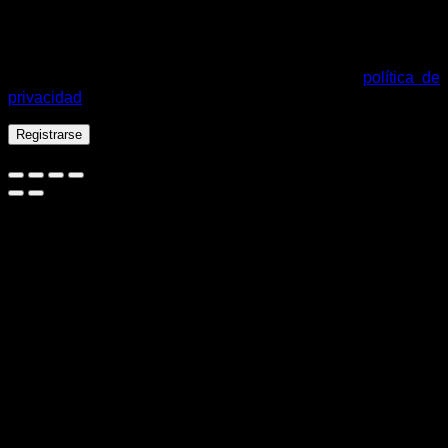
Tus datos personales se utilizarán para procesar tu pedido,
mejorar tu experiencia en esta web, gestionar el acceso a tu
cuenta y otros propósitos descritos en nuestra
política de
privacidad
.
Registrarse
Español