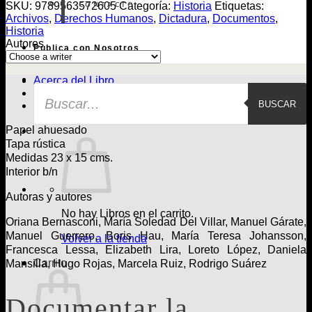
atrocidad
CONTACTO
SKU:
9789563572605
Categoría:
Historia
Etiquetas:
cantidad
Archivos
,
Derechos Humanos
,
Dictadura
,
Documentos
,
Historia
Autores
Publica con Nosotros
Acerca del Libro
Búsqueda
Ficha del libro
de
BUSCAR
ACERCA DEL AUTOR
Libros
Papel ahuesado
Tapa rústica
Medidas 23 x 15 cms.
Interior b/n
Autoras y autores
No hay Libros en el carrito.
Oriana Bernasconi, María Soledad Del Villar, Manuel Gárate,
Manuel Guerrero, Boris Hau, María Teresa Johansson,
Volver a la tienda
Francesca Lessa, Elizabeth Lira, Loreto López, Daniela
Carrito
Mansilla, Hugo Rojas, Marcela Ruiz, Rodrigo Suárez
Documentar la