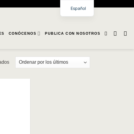
Español
ES
CONÓCENOS
PUBLICA CON NOSOTROS
Ordenado
tados
por
los
últimos