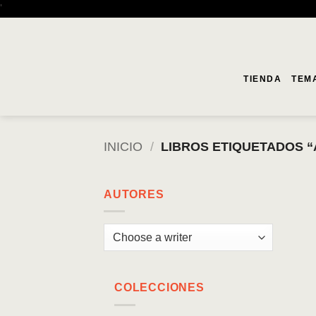
Saltar
'
al
contenido
TIENDA
TEM
INICIO
/
LIBROS ETIQUETADOS “
AUTORES
COLECCIONES