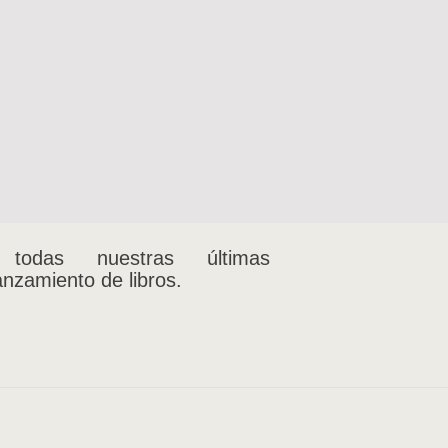
MÚSICA
Violeta Parra. Tres discos
autorales
$
14.000
 todas nuestras últimas
anzamiento de libros.