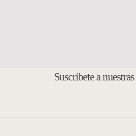
MÚSICA
MÚS
Con mi voz sonora
Ope
Eduardo Sato Basoain
$
20.000
Suscríbete a nuestra