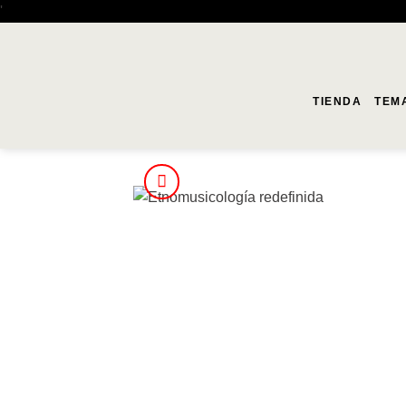
Saltar
'
al
contenido
TIENDA
TEM