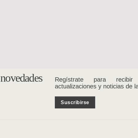
ICA
MÚSICA
ra nacional
Des/encuentros de la música
popular chilena 1970 – 1990
Gonzalo Cuadra
Juan Pablo González
$
20.000
$
16.000
s novedades
Regístrate para recibir
actualizaciones y noticias de l
Suscribirse