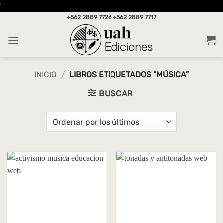
Saltar
'
al
+562 2889 7726
+562 2889 7717
contenido
INICIO
/
LIBROS ETIQUETADOS “MÚSICA”
BUSCAR