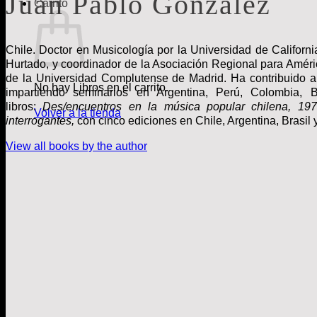
Juan Pablo González
Carrito
Chile. Doctor en Musicología por la Universidad de Californi
Hurtado, y coordinador de la Asociación Regional para Améri
de la Universidad Complutense de Madrid. Ha contribuido a
No hay Libros en el carrito.
impartiendo seminarios en Argentina, Perú, Colombia, 
libros:
Des/encuentros en la música popular chilena, 19
Volver a la tienda
interrogantes,
con cinco ediciones en Chile, Argentina, Brasil
View all books by the author