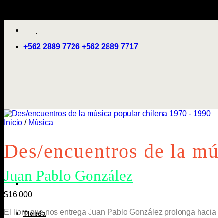
Saltar
'
al
contenido
+562 2889 7726
+562 2889 7717
Inicio
/
Música
Des/encuentros de la mú
Juan Pablo González
$
16.000
El libro que nos entrega Juan Pablo González prolonga hacia u
Tienda