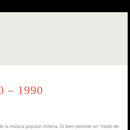
0 – 1990
e la música popular chilena. Si bien persiste un “modo de