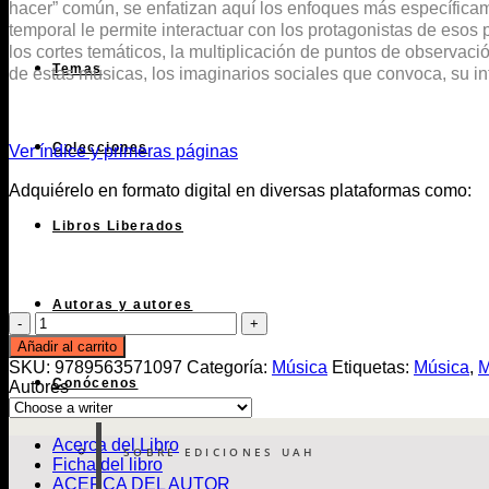
hacer” común, se enfatizan aquí los enfoques más específicame
temporal le permite interactuar con los protagonistas de esos p
los cortes temáticos, la multiplicación de puntos de observac
Temas
de estas músicas, los imaginarios sociales que convoca, su in
Colecciones
Ver índice y primeras páginas
Adquiérelo en formato digital en diversas plataformas como:
Libros Liberados
Autoras y autores
Des/encuentros
de
Añadir al carrito
la
SKU:
9789563571097
Categoría:
Música
Etiquetas:
Música
,
M
música
Conócenos
Autores
popular
chilena
1970
Acerca del Libro
SOBRE EDICIONES UAH
-
Ficha del libro
1990
ACERCA DEL AUTOR