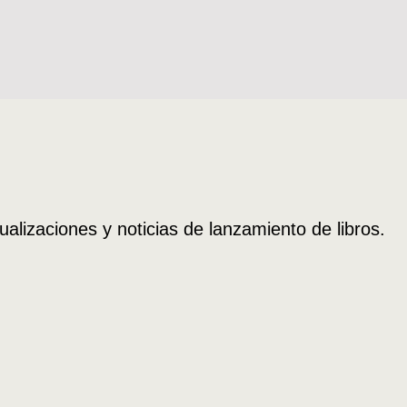
Música
es Landaeta
Música popular autoral de fine
Juan Pablo González
$
18.000
ualizaciones y noticias de lanzamiento de libros.