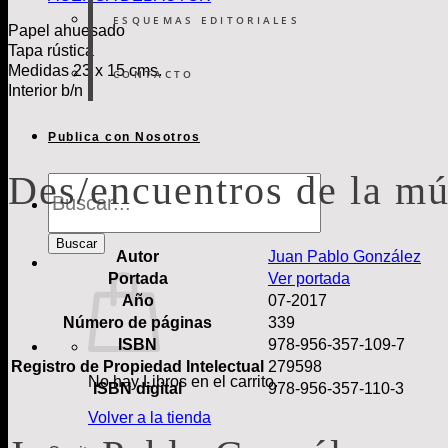
cantidad
ESQUEMAS EDITORIALES
Papel ahuesado
Tapa rústica
Medidas 23 x 15 cms.
CONTACTO
Interior b/n
Publica con Nosotros
Des/encuentros de la mú
Búsqueda
de
Libros
Buscar
Autor
Juan Pablo González
Portada
Ver portada
Año
07-2017
Número de páginas
339
ISBN
978-956-357-109-7
Registro de Propiedad Intelectual
279598
No hay Libros en el carrito.
ISBN digital
978-956-357-110-3
Volver a la tienda