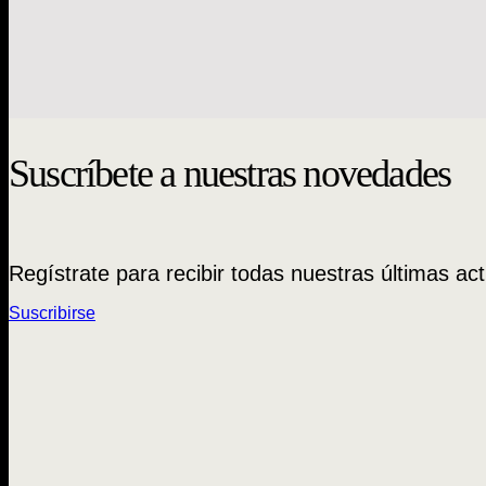
Constanza Fuent
Infancias de Mazapán
$
16.000
Juan Carlos Poveda
$
12.000
Suscríbete a nuestras novedades
Regístrate para recibir todas nuestras últimas act
Suscribirse