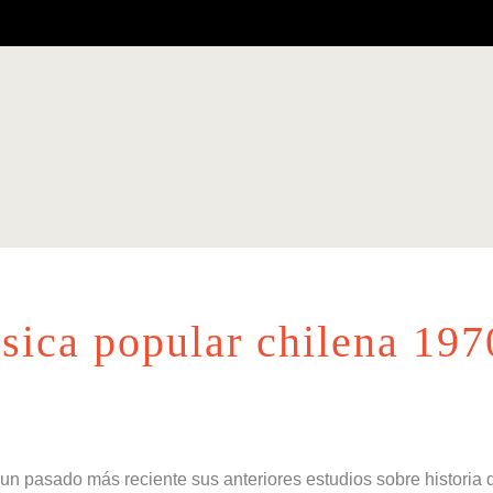
sica popular chilena 197
n pasado más reciente sus anteriores estudios sobre historia d