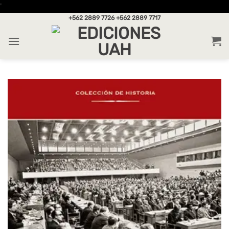
Saltar
'
al
+562 2889 7726
+562 2889 7717
contenido