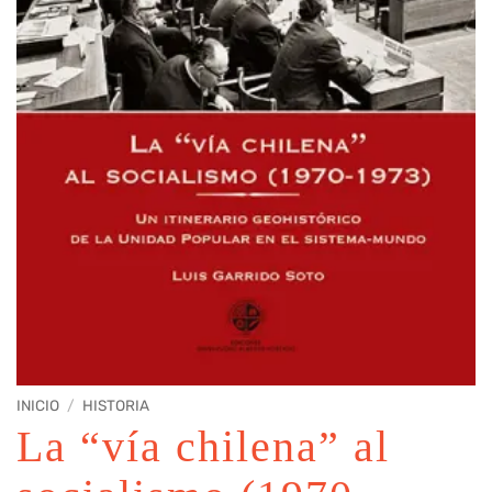
INICIO
/
HISTORIA
La “vía chilena” al