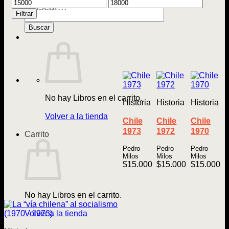
Precio
Precio
de
mínimo
máximo
Libros
Filtrar
Buscar
No hay Libros en el carrito.
Historia
Historia
Historia
Volver a la tienda
Chile
Chile
Chile
1973
1972
1970
Carrito
Pedro
Pedro
Pedro
Milos
Milos
Milos
$
15.000
$
15.000
$
15.000
No hay Libros en el carrito.
Volver a la tienda