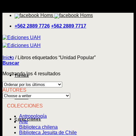
Saltar
'
al
contenido
+562 2889 7726
+562 2889 7717
Inicio
/
Libros etiquetados “Unidad Popular”
Buscar
Ordenado
Mostrando los 4 resultados
Tienda
por
los
AUTORES
últimos
Temas
COLECCIONES
Antropología
Colecciones
Arte
Biblioteca chilena
Biblioteca Jesuita de Chile