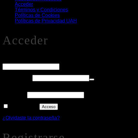
Acceder
Términos y Condiciones
Políticas de Cookies
Políticas de Privacidad UAH
Acceder
O
Nombre de usuario o correo electrónico
*
Obligatorio
Contraseña
*
Alternative:
Recuérdame
Acceso
¿Olvidaste la contraseña?
Registrarse