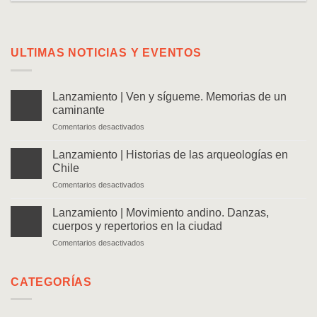
ULTIMAS NOTICIAS Y EVENTOS
Lanzamiento | Ven y sígueme. Memorias de un
caminante
en
Comentarios desactivados
Lanzamiento
|
Lanzamiento | Historias de las arqueologías en
Ven
Chile
y
en
Comentarios desactivados
sígueme.
Lanzamiento
Memorias
|
de
Lanzamiento | Movimiento andino. Danzas,
Historias
un
cuerpos y repertorios en la ciudad
de
caminante
en
Comentarios desactivados
las
Lanzamiento
arqueologías
|
en
Movimiento
CATEGORÍAS
Chile
andino.
Danzas,
cuerpos