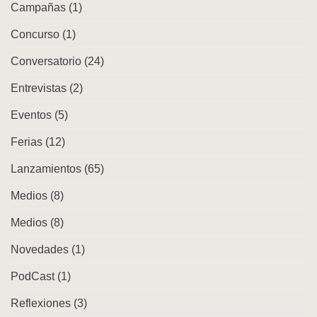
Campañas
(1)
y
repertorios
Concurso
(1)
en
la
ciudad
Conversatorio
(24)
Entrevistas
(2)
Eventos
(5)
Ferias
(12)
Lanzamientos
(65)
Medios
(8)
Medios
(8)
Novedades
(1)
PodCast
(1)
Reflexiones
(3)