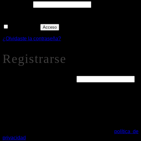
Obligatorio
Contraseña
*
Recuérdame
Acceso
¿Olvidaste la contraseña?
Registrarse
Obligatorio
Dirección de correo electrónico
*
Se enviará un enlace a tu dirección de correo electrónico
para establecer una nueva contraseña.
Tus datos personales se utilizarán para procesar tu pedido,
mejorar tu experiencia en esta web, gestionar el acceso a tu
cuenta y otros propósitos descritos en nuestra
política de
privacidad
.