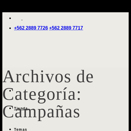
Saltar
'
al
contenido
+562 2889 7726
+562 2889 7717
Archivos de
Categoría:
Campañas
Tienda
Temas