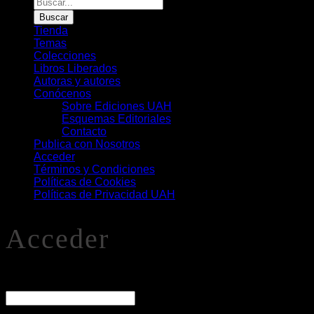
Búsqueda
de
Buscar
Libros
Tienda
Temas
Colecciones
Libros Liberados
Autoras y autores
Conócenos
Sobre Ediciones UAH
Esquemas Editoriales
Contacto
Publica con Nosotros
Acceder
Términos y Condiciones
Políticas de Cookies
Políticas de Privacidad UAH
Acceder
O
Nombre de usuario o correo electrónico
*